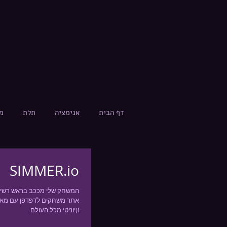
דף הבית
אנימציה
תלת
מ
SIMMER.io
המשחק שלי מככב בראש רשי
יוניטי מכל העולם)!