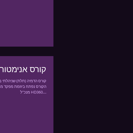
קורס אנימטור
קורס הדמיה (תלת) שניהלתי ב
הקורס נפתח ביוזמת מפקד מג"ב
מנכ"ל HD360....