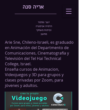
אריה סנה
יוצר ומלמד
הדמיה אנימציה
ופיתוח משחקי
מחשב
Arie Sne, Chileno-Israeli, es graduado
en Animación del Departmento de
Comunicaciones, Cinematografía y
Televisión del Tel Hai Technical
College, Israel.
Enseña cursos de Animacion,
Videojuegos y 3D para grupos y
clases privadas por Zoom, para
jóvenes y adultos.