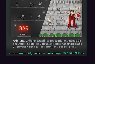
Portfolio
Contacto
052-6289586
אריה סנה © 2017 טלפון:
ariesnecomics@gmail.com
דוא"ל: