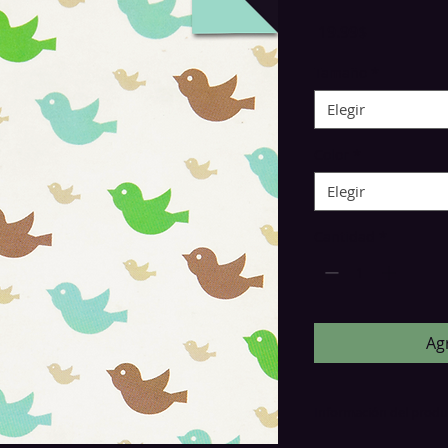
Precio
‏19.99 ‏$
Tamaño
*
Elegir
Color
*
Elegir
Cantidad
*
Agr
Información del produ